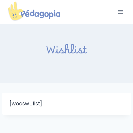
Aller
au
contenu
Wishlist
[woosw_list]