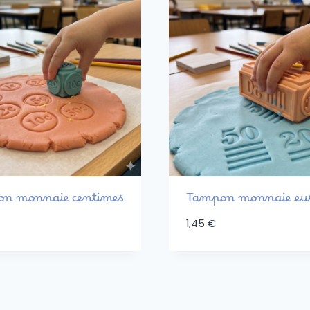
n monnaie centimes
Tampon monnaie eu
1,45
€