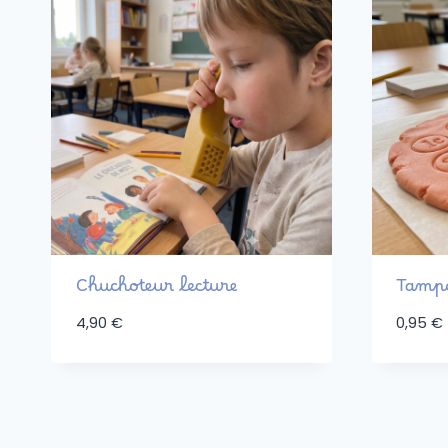
Chuchoteur lecture
Tampo
4,90
€
0,95
€