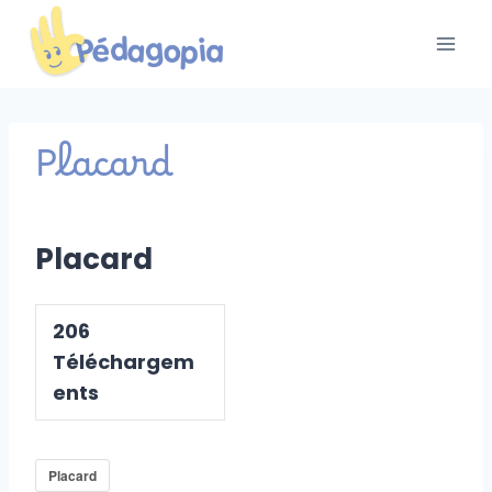
Aller
au
contenu
Placard
Placard
206
Téléchargem
ents
Placard